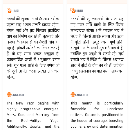
HINDI
HINDI
नववर्ष की शुभकामनाओं के साथ वर्ष का
नववर्ष की शुभकामनाओं के साथ यह
पहला माह अत्यंत उन्नति दायक रहेगा।
माह मकर राशि वालों के लिए विशेष
मंगल, सूर्य और बुध मिलकर बुधादित्य
लाभदायक रहेगा। शनि पराक्रम भाव में
योग का निर्माण कर रहे हैं। बृहस्पति और
स्थित हैं, जिससे आपके साहस और ऊर्जा
चन्द्रमा के प्रभाव से गज-केशरी योग बन
में वृद्धि होगी। अधूरे कार्य पूर्ण होंगे।
रहा है। प्रॉपर्टी खरीदने का विचार कर रहे
बारहवें भाव के स्वामी गुरु छठे भाव में हैं,
हैं, तो यह समय अत्यंत अनुकूल है।
इसलिए गुप्त शत्रुओं से सतर्क रहें। सूर्य
व्यावसायिक कार्यों में अनुशासन बनाए
बारहवें भाव में स्थित है, जिससे अचानक
रखें। शुभ फल प्राप्ति के लिए गणेश जी
आय में वृद्धि के योग बन रहे हैं। प्रतिदिन
को दूर्वा अर्पित करना अत्यंत लाभकारी
विष्णु सहस्रनाम का पाठ करना लाभकारी
रहेगा。
रहेगा。
ENGLISH
ENGLISH
The New Year begins with
This month is particularly
highly progressive energies.
favorable for Capricorn
Mars, Sun, and Mercury form
natives. Saturn is positioned in
the Budh-Aditya Yoga.
the house of courage, boosting
Additionally, Jupiter and the
your energy and determination