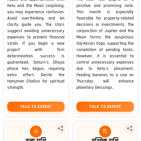
Ketu and the Moon conjoining,
positive and promising note.
you may experience confusion.
This month is especially
Avoid overthinking and let
favorable for property-related
clarity guide you. The stars
decisions or investments. The
suggest avoiding unnecessary
conjunction of Jupiter and the
expenses to prevent financial
Moon forms the auspicious
strain. If you begin a new
Gaj-Kesari Yoga, supporting the
project with firm
completion of pending tasks.
determination, success is
However, it is essential to
guaranteed. Saturn’s Dhaya
control unnecessary expenses
phase has begun, requiring
due to Ketu's placement.
extra effort. Recite the
Feeding bananas to a cow on
Hanuman Chalisa for spiritual
Thursday will enhance
strength.
planetary blessings.
TALK TO EXPERT
TALK TO EXPERT
♎
♏
तुला राशि
वृश्चिक राशि