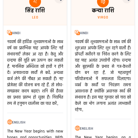
♌
♍
सिंह राशि
कन्या राशि
LEO
VIRGO
HINDI
HINDI
नववर्ष की हार्दिक शुभकामनाओं के साथ
नववर्ष की शुभकामनाओं के साथ वर्ष की
वर्ष का प्रारम्भिक माह आपके लिए नई
शुरुआत आपके लिए शुभ रहने वाली है।
संभावनाएँ लेकर आ रहा है। केतु और
प्रॉपर्टी खरीदने या निवेश करने के लिए
चन्द्रमा की युति भ्रम उत्पन्न कर सकती
यह माह अत्यंत उपयोगी रहेगा। चन्द्रमा
है, मानसिक अस्थिरता को हावी न होने
और बृहस्पति के प्रभाव से गज-केशरी
दें। अनावश्यक खर्चों से बचें, अन्यथा
योग बन रहा है, जो महत्वपूर्ण
कर्ज लेने की नौबत आ सकती है। नए
परियोजनाओं में सफलता दिलाएगा।
प्रोजेक्ट की योजना बना रहे हैं, तो सोच-
व्यर्थ के खर्चों पर नियंत्रण रखना
समझकर कदम बढ़ाएं। शनि की ढैय्या
आवश्यक है क्योंकि अचानक खर्च की
का प्रभाव प्रारम्भ हो चुका है। नियमित
संभावना है। इस माह गुरुवार को गाय को
रूप से हनुमान चालीसा का पाठ करें。
केले का भोग लगाना अत्यंत लाभकारी
रहेगा。
ENGLISH
ENGLISH
The New Year begins with new
hopes and opportunities. With
The New Year begins on a