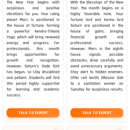
The New Year begins with
With the blessings of the New
auspicious and positive
Year, the month begins on a
vibrations for you. Your ruling
highly favorable note. Your
planet Mars is positioned in
fortune lord and karma lord
the house of fortune, forming
Saturn are positioned in the
a powerful Kendra-Trikona
house of gains, bringing
Yoga, which will bring renewed
financial growth and
energy and progress. For
professional success.
professionals, this month
However, Mars in the eighth
brings opportunities for
house signals possible
growth and recognition.
obstacles; drive carefully and
However, Saturn’s Sade Sati
avoid unnecessary arguments.
has begun, so stay disciplined
Stay alert to hidden enemies.
and patient. Students will find
Offer red lentils (Masoor Dal)
this period highly supportive
to a sanitation worker on
for learning and academic
Tuesday for auspicious results.
success.
TALK TO EXPERT
TALK TO EXPERT