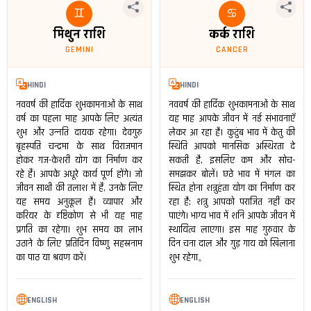
♊
♋
मिथुन राशि
कर्क राशि
GEMINI
CANCER
HINDI
HINDI
नववर्ष की हार्दिक शुभकामनाओं के साथ
नववर्ष की हार्दिक शुभकामनाओं के साथ
वर्ष का पहला माह आपके लिए अत्यंत
यह माह आपके जीवन में नई संभावनाएँ
शुभ और उन्नति दायक रहेगा। देवगुरु
लेकर आ रहा है। कुटुंब भाव में केतु की
बृहस्पति चन्द्रमा के साथ विराजमान
स्थिति आपको मानसिक अस्थिरता दे
होकर गज-केशरी योग का निर्माण कर
सकती है, इसलिए कम और सोच-
रहे हैं। आपके अधूरे कार्य पूर्ण होंगे। जो
समझकर बोलें। छठे भाव में मंगल का
जीवन साथी की तलाश में हैं, उनके लिए
स्थित होना शत्रुहंता योग का निर्माण कर
यह समय अनुकूल है। व्यापार और
रहा है; शत्रु आपको पराजित नहीं कर
करियर के दृष्टिकोण से भी यह माह
पाएंगे। भाग्य भाव में शनि आपके जीवन में
प्रगति का रहेगा। शुभ समय का लाभ
स्थायित्व लाएगा। इस माह गुरुवार के
उठाने के लिए प्रतिदिन विष्णु सहस्रनाम
दिन चना दाल और गुड़ गाय को खिलाना
का पाठ या श्रवण करें।
शुभ रहेगा。
ENGLISH
ENGLISH