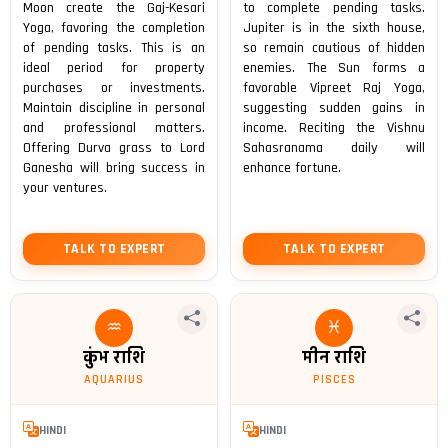
Moon create the Gaj-Kesari
to complete pending tasks.
Yoga, favoring the completion
Jupiter is in the sixth house,
of pending tasks. This is an
so remain cautious of hidden
ideal period for property
enemies. The Sun forms a
purchases or investments.
favorable Vipreet Raj Yoga,
Maintain discipline in personal
suggesting sudden gains in
and professional matters.
income. Reciting the Vishnu
Offering Durva grass to Lord
Sahasranama daily will
Ganesha will bring success in
enhance fortune.
your ventures.
TALK TO EXPERT
TALK TO EXPERT
♒
♓
कुंभ राशि
मीन राशि
AQUARIUS
PISCES
HINDI
HINDI