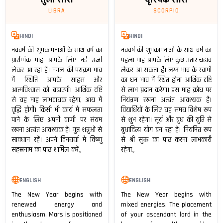
LIBRA
SCORPIO
HINDI
HINDI
नववर्ष की शुभकामनाओं के साथ वर्ष का
नववर्ष की शुभकामनाओं के साथ वर्ष का
प्रारम्भिक माह आपके लिए नई ऊर्जा
पहला माह आपके लिए कुछ उतार-चढ़ाव
लेकर आ रहा है। मंगल की पराक्रम भाव
लेकर आ सकता है। लग्न भाव के स्वामी
में स्थिति आपके साहस और
का धन भाव में स्थित होना आर्थिक दृष्टि
आत्मविश्वास को बढ़ाएगी। आर्थिक दृष्टि
से लाभ प्रदान करेगा। इस माह क्रोध पर
से यह माह लाभदायक रहेगा, आय में
नियंत्रण रखना अत्यंत आवश्यक है।
वृद्धि होगी। किसी भी कार्य में सफलता
विद्यार्थियों के लिए यह समय विशेष रूप
पाने के लिए अपनी वाणी पर संयम
से शुभ रहेगा। सूर्य और बुध की युति से
रखना अत्यंत आवश्यक है। गुप्त शत्रुओं से
बुधादित्य योग बन रहा है। नियमित रूप
सावधान रहें। अपने दिनचर्या में विष्णु
से श्री सुक्त का पाठ करना लाभकारी
सहस्रनाम का पाठ शामिल करें。
रहेगा。
ENGLISH
ENGLISH
The New Year begins with
The New Year begins with
renewed energy and
mixed energies. The placement
enthusiasm. Mars is positioned
of your ascendant lord in the