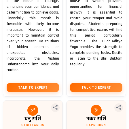
in the house of courage,
house of wealth provides
enhancing your confidence and
opportunities for financial
determination to achieve goals.
growth. It is essential to
Financially, this month is
control your temper and avoid
favorable with likely income
disputes. Students preparing
increases. However, it is
for competitive exams will find
important to maintain control
this period particularly
over your speech. Be cautious
favorable. The Budh-Aditya
of hidden enemies or
Yoga provides the strength to
unexpected obstacles.
complete pending tasks. Recite
Incorporate the Vishnu
or listen to the Shri Suktam
Sahasranama into your daily
regularly.
routine.
TALK TO EXPERT
TALK TO EXPERT
♐
♑
धनु राशि
मकर राशि
SAGITTARIUS
CAPRICORN