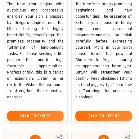
The New Year begins with
The New Year brings promising
auspicious and progressive
beginnings and new
energies. Your sign is blessed
opportunities. The presence of
by Devguru Jupiter and the
Ketu in your house of family
Moon, forming the highly
may cause occasional
beneficial Gaj-Kesari Yoga. This
misunderstandings, so think
promises prosperity and the
carefully before expressing
fulfillment of long-pending
yourself. Mars in your sixth
tasks. For those seeking a life
house forms the powerful
partner, this month brings
Shatru-Hanta Yoga, ensuring
favorable opportunities.
no opponent can harm you.
Professionally, this is a period
Saturn will strengthen your
of expansion. Listen to or
destiny. Feed chickpeas (chana
recite the Vishnu Sahasranama
dal) and jaggery (gur) to a cow
to strengthen these positive
on Thursdays for auspicious
energies.
blessings.
TALK TO EXPERT
TALK TO EXPERT