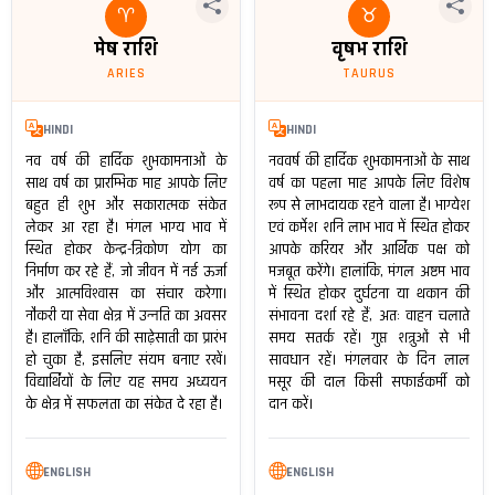
♈
♉
मेष राशि
वृषभ राशि
ARIES
TAURUS
HINDI
HINDI
नव वर्ष की हार्दिक शुभकामनाओं के
नववर्ष की हार्दिक शुभकामनाओं के साथ
साथ वर्ष का प्रारम्भिक माह आपके लिए
वर्ष का पहला माह आपके लिए विशेष
बहुत ही शुभ और सकारात्मक संकेत
रूप से लाभदायक रहने वाला है। भाग्येश
लेकर आ रहा है। मंगल भाग्य भाव में
एवं कर्मेश शनि लाभ भाव में स्थित होकर
स्थित होकर केन्द्र-त्रिकोण योग का
आपके करियर और आर्थिक पक्ष को
निर्माण कर रहे हैं, जो जीवन में नई ऊर्जा
मजबूत करेंगे। हालांकि, मंगल अष्टम भाव
और आत्मविश्वास का संचार करेगा।
में स्थित होकर दुर्घटना या थकान की
नौकरी या सेवा क्षेत्र में उन्नति का अवसर
संभावना दर्शा रहे हैं, अतः वाहन चलाते
है। हालाँकि, शनि की साढ़ेसाती का प्रारंभ
समय सतर्क रहें। गुप्त शत्रुओं से भी
हो चुका है, इसलिए संयम बनाए रखें।
सावधान रहें। मंगलवार के दिन लाल
विद्यार्थियों के लिए यह समय अध्ययन
मसूर की दाल किसी सफाईकर्मी को
के क्षेत्र में सफलता का संकेत दे रहा है।
दान करें।
ENGLISH
ENGLISH