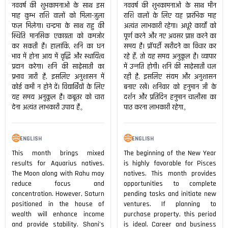
नववर्ष की शुभकामनाओं के साथ इस
नववर्ष की शुभकामनाओं के साथ मीन
माह कुम्भ राशि वालों को मिला-जुला
राशि वालों के लिए यह प्रारंभिक माह
फल मिलेगा। चन्द्रमा के साथ राहु की
अत्यंत लाभकारी रहेगा। अधूरे कार्यों को
स्थिति मानसिक एकाग्रता को कमजोर
पूर्ण करने और नए अवसर प्राप्त करने का
कर सकती है। हालांकि, शनि का धन
समय है। प्रॉपर्टी खरीदने का विचार कर
भाव में होना आय में वृद्धि और स्थायित्व
रहे हैं, तो यह समय अनुकूल है। व्यापार
प्रदान करेगा। शनि की साढ़ेसाती का
में उन्नति होगी। शनि की साढ़ेसाती चल
प्रभाव जारी है, इसलिए अनुशासन में
रही है, इसलिए संयम और अनुशासन
कोई कमी न होने दें। विद्यार्थियों के लिए
बनाए रखें। शनिवार को हनुमान जी के
यह समय अनुकूल है। कबूतर को चारा
दर्शन और प्रतिदिन हनुमान चालीसा का
देना अत्यंत लाभकारी उपाय है。
पाठ करना लाभकारी रहेगा。
ENGLISH
ENGLISH
This month brings mixed
The beginning of the New Year
results for Aquarius natives.
is highly favorable for Pisces
The Moon along with Rahu may
natives. This month provides
reduce focus and
opportunities to complete
concentration. However, Saturn
pending tasks and initiate new
positioned in the house of
ventures. If planning to
wealth will enhance income
purchase property, this period
and provide stability. Shani’s
is ideal. Career and business