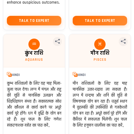
enhance auspicious outcomes.
TALK TO EXPERT
TALK TO EXPERT
♒
♓
कुंभ राशि
मीन राशि
AQUARIUS
PISCES
HINDI
HINDI
कुम्भ राशिवालों के लिए यह माह मिला-
मीन राशिवालों के लिए यह माह
जुला फल देगा। लग्न में मंगल और राहु
मानसिक उतार-चढ़ाव ला सकता है।
की युति से मानसिक उलझन और
लग्न में चन्द्रमा और शनि की युति से
चिड़चिड़ापन संभव है। सकारात्मक सोच
विषनामक योग बन रहा है। चतुर्थ स्थान
और कौशल से कार्य करने पर अधूरे
में वृहस्पति की उपस्थिति से गजकेशरी
कार्य पूरे होंगे। धन में वृद्धि के योग बन
योग बन रहा है। अधूरे कार्य पूरे होंगे और
रहे हैं। शुभ फल के लिए गणेश
कैरियर में सफलता मिलेगी। शुभ फल
संकटनाशक स्त्रोत का पाठ करें。
के लिए हनुमान चालीसा का पाठ करें。