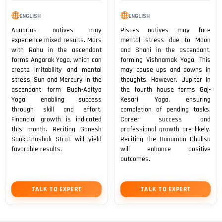
ENGLISH
ENGLISH
Aquarius natives may
Pisces natives may face
experience mixed results. Mars
mental stress due to Moon
with Rahu in the ascendant
and Shani in the ascendant,
forms Angarak Yoga, which can
forming Vishnamak Yoga. This
create irritability and mental
may cause ups and downs in
stress. Sun and Mercury in the
thoughts. However, Jupiter in
ascendant form Budh-Aditya
the fourth house forms Gaj-
Yoga, enabling success
Kesari Yoga, ensuring
through skill and effort.
completion of pending tasks.
Financial growth is indicated
Career success and
this month. Reciting Ganesh
professional growth are likely.
Sankatnashak Strot will yield
Reciting the Hanuman Chalisa
favorable results.
will enhance positive
outcomes.
TALK TO EXPERT
TALK TO EXPERT