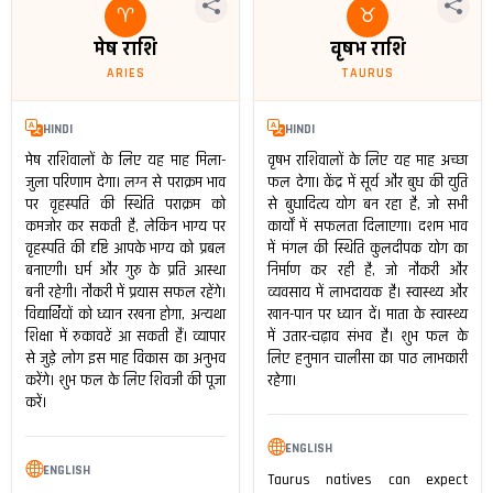
♈
♉
मेष राशि
वृषभ राशि
ARIES
TAURUS
HINDI
HINDI
मेष राशिवालों के लिए यह माह मिला-
वृषभ राशिवालों के लिए यह माह अच्छा
जुला परिणाम देगा। लग्न से पराक्रम भाव
फल देगा। केंद्र में सूर्य और बुध की युति
पर वृहस्पति की स्थिति पराक्रम को
से बुधादित्य योग बन रहा है, जो सभी
कमजोर कर सकती है, लेकिन भाग्य पर
कार्यों में सफलता दिलाएगा। दशम भाव
वृहस्पति की दृष्टि आपके भाग्य को प्रबल
में मंगल की स्थिति कुलदीपक योग का
बनाएगी। धर्म और गुरु के प्रति आस्था
निर्माण कर रही है, जो नौकरी और
बनी रहेगी। नौकरी में प्रयास सफल रहेंगे।
व्यवसाय में लाभदायक है। स्वास्थ्य और
विद्यार्थियों को ध्यान रखना होगा, अन्यथा
खान-पान पर ध्यान दें। माता के स्वास्थ्य
शिक्षा में रुकावटें आ सकती हैं। व्यापार
में उतार-चढ़ाव संभव है। शुभ फल के
से जुड़े लोग इस माह विकास का अनुभव
लिए हनुमान चालीसा का पाठ लाभकारी
करेंगे। शुभ फल के लिए शिवजी की पूजा
रहेगा।
करें।
ENGLISH
ENGLISH
Taurus natives can expect