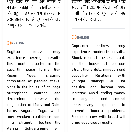
अधूरे कार्य पूरे होंगे और साहस व
बढ़ाएगा। छोटे भाई-बहनों के साथ अच्छे
मनोबल मजबूत होगा। हालांकि मंगल
संबंध बनेंगे। व्यय पर नियंत्रण रखें और
और राहु का अंगारक योग आत्मबल पर
किसी को उधार न दें। शुभ फल के लिए
असर डाल सकता है। शुभ फल के लिए
गाय को रोटी खिलाएं。
विष्णु सहस्रनाम का पाठ करें。
ENGLISH
ENGLISH
Capricorn natives may
Sagittarius natives may
experience moderate results.
experience average results
Shani, ruler of the ascendant,
this month. Jupiter in the
in the house of courage
seventh house forms Gaj-
strengthens determination and
Kesari Yoga, ensuring
capability. Relations with
completion of pending tasks.
younger siblings will be
Mars in the house of courage
positive, and income may
strengthens courage and
increase. Avoid lending money
determination. However, the
to anyone, and control
conjunction of Mars and Rahu
unnecessary expenses to
forms Angarak Yoga, which
prevent financial problems.
may weaken confidence and
Feeding a cow with bread will
inner strength. Reciting the
bring auspicious results.
Vishnu Sahasranama will