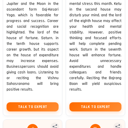
Jupiter and the Moon in the
mental stress this month. Ketu
ascendant form Gaj-Kesari
in the second house may
Yoga, which is favorable for
disturb your mind, and the lord
progress and success. Career
of the eighth house may affect
and social recognition are
your health and mental
highlighted. The lord of the
stability. However, positive
house of fortune, Saturn, in
thinking and focused efforts
the tenth house supports
will help complete pending
career growth, but its aspect
work. Saturn in the seventh
on the house of expenditure
house will enhance fortune.
may increase expenses.
Avoid unnecessary
Businesspersons should avoid
expenditures and handle
giving cash loans. Listening to
colleagues and friends
or reciting the Vishnu
carefully. Reciting the Bajrang
Sahasranama will bring
Baan will yield auspicious
positive results.
results.
TALK TO EXPERT
TALK TO EXPERT