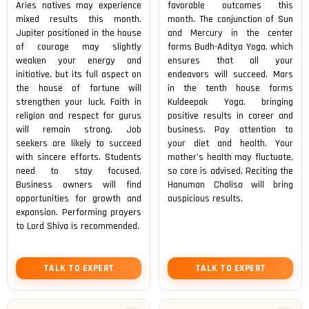
Aries natives may experience
favorable outcomes this
mixed results this month.
month. The conjunction of Sun
Jupiter positioned in the house
and Mercury in the center
of courage may slightly
forms Budh-Aditya Yoga, which
weaken your energy and
ensures that all your
initiative, but its full aspect on
endeavors will succeed. Mars
the house of fortune will
in the tenth house forms
strengthen your luck. Faith in
Kuldeepak Yoga, bringing
religion and respect for gurus
positive results in career and
will remain strong. Job
business. Pay attention to
seekers are likely to succeed
your diet and health. Your
with sincere efforts. Students
mother’s health may fluctuate,
need to stay focused.
so care is advised. Reciting the
Business owners will find
Hanuman Chalisa will bring
opportunities for growth and
auspicious results.
expansion. Performing prayers
to Lord Shiva is recommended.
TALK TO EXPERT
TALK TO EXPERT