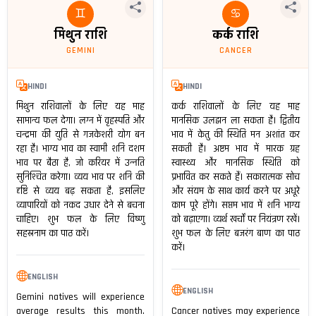
♊
♋
मिथुन राशि
कर्क राशि
GEMINI
CANCER
HINDI
HINDI
मिथुन राशिवालों के लिए यह माह
कर्क राशिवालों के लिए यह माह
सामान्य फल देगा। लग्न में वृहस्पति और
मानसिक उलझन ला सकता है। द्वितीय
चन्द्रमा की युति से गजकेशरी योग बन
भाव में केतु की स्थिति मन अशांत कर
रहा है। भाग्य भाव का स्वामी शनि दशम
सकती है। अष्टम भाव में मारक ग्रह
भाव पर बैठा है, जो करियर में उन्नति
स्वास्थ्य और मानसिक स्थिति को
सुनिश्चित करेगा। व्यय भाव पर शनि की
प्रभावित कर सकते हैं। सकारात्मक सोच
दृष्टि से व्यय बढ़ सकता है, इसलिए
और संयम के साथ कार्य करने पर अधूरे
व्यापारियों को नकद उधार देने से बचना
काम पूरे होंगे। सप्तम भाव में शनि भाग्य
चाहिए। शुभ फल के लिए विष्णु
को बढ़ाएगा। व्यर्थ खर्चों पर नियंत्रण रखें।
सहस्रनाम का पाठ करें।
शुभ फल के लिए बजरंग बाण का पाठ
करें।
ENGLISH
ENGLISH
Gemini natives will experience
average results this month.
Cancer natives may experience