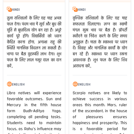
HINDI
HINDI
तुला राशिवालों के लिए यह माह अच्छा
वृश्चिक राशिवालों के लिए यह माह
फल देगा। पंचम भाव में सूर्य और बुध की
सफलता दिलाएगा। लग्न का स्वामी
युति से बुधादित्य योग बन रहा है। अधूरे
मंगल सुख भाव पर बैठा है। प्रॉपर्टी
कार्य पूरे होंगे। विद्यार्थियों को ध्यान
खरीदने या निवेश करने के लिए समय
केंद्रित करना होगा, अन्यथा राहु की
अनुकूल है। माता के स्वास्थ्य पर ध्यान
स्थिति मानसिक विचलन ला सकती है।
दें। विवाह और मांगलिक कार्यों के योग
भाग्य पर बैठा वृहस्पति लाभ देगा। शुभ
बन रहे हैं। स्वास्थ्य पर ध्यान रखना
फल के लिए लाल मसूर दाल का दान
आवश्यक है। शुभ फल के लिए शिव
करें。
आराधना करें。
ENGLISH
ENGLISH
Libra natives will experience
Scorpio natives are likely to
favorable outcomes. Sun and
achieve success in various
Mercury in the fifth house
areas this month. Mars, ruler
form Budh-Aditya Yoga,
of the ascendant, in the house
completing all pending tasks.
of pleasures ensures
Students need to maintain
happiness and prosperity. This
focus, as Rahu’s influence may
is a favorable period for