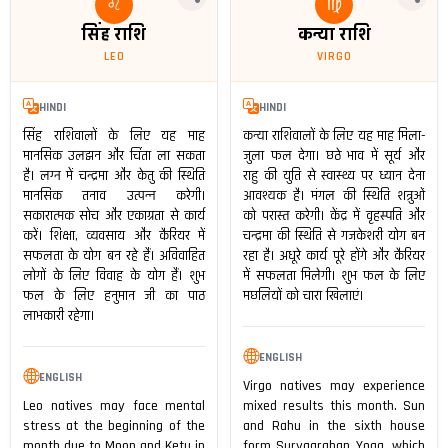
♌
♍
सिंह राशि
कन्या राशि
LEO
VIRGO
HINDI
HINDI
सिंह राशिवालों के लिए यह माह
कन्या राशिवालों के लिए यह माह मिला-
मानसिक उलझन और चिंता ला सकता
जुला फल देगा। छठे भाव में सूर्य और
है। लग्न में चन्द्रमा और केतु की स्थिति
राहु की युति से स्वास्थ्य पर ध्यान देना
मानसिक तनाव उत्पन्न करेगी।
आवश्यक है। मंगल की स्थिति शत्रुओं
सकारात्मक सोच और एकाग्रता से कार्य
को परास्त करेगी। केंद्र में वृहस्पति और
करें। शिक्षा, व्यवसाय और कैरियर में
चन्द्रमा की स्थिति से गजकेशरी योग बन
सफलता के योग बन रहे हैं। अविवाहित
रहा है। अधूरे कार्य पूरे होंगे और कैरियर
लोगों के लिए विवाह के योग हैं। शुभ
में सफलता मिलेगी। शुभ फल के लिए
फल के लिए हनुमान जी का पाठ
मछलियों को चारा खिलाएं।
लाभकारी रहेगा।
ENGLISH
ENGLISH
Virgo natives may experience
Leo natives may face mental
mixed results this month. Sun
stress at the beginning of the
and Rahu in the sixth house
month due to Moon and Ketu in
form Suryagrahan Yoga, which