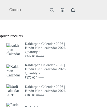
Contact
Shopping
cart
opular Products
Kaldarpan Calendar 2026 |
Hindu Hindi calendar 2026 |
Quantity 3
₹
249.00
₹
310.00
Original
Current
price
price
Kaldarpan Calendar 2026 |
was:
is:
Hindu Hindi calendar 2026 |
₹310.00.
₹249.00.
Quantity 2
₹
170.00
₹
230.00
Original
Current
price
price
was:
is:
Kaldarpan Calendar 2026 |
₹230.00.
₹170.00.
Hindu Hindi calendar 2026
₹
105.00
₹
135.00
Original
Current
price
price
was:
is: