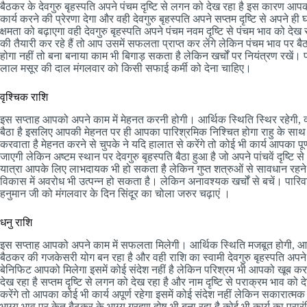
बैठकर के देवगुरु बृहस्पति अपने पंचम दृष्टि से लगन को देख रहा है इस कारण 
कार्य करने की प्रेरणा देगा और वही देवगुरु बृहस्पति अपने सप्तम दृष्टि से अपने 
क्षमता को बढ़ाएगा वही देवगुरु बृहस्पति अपने पंचम नवम दृष्टि से पंचम भाव को देख
की तैयारी कर रहे हैं तो आप उसमें सफलता प्राप्त कर लेंगे लेकिन पंचम भाव पर बै
होगा नहीं तो बना बनाया काम भी बिगाड़ सकता है लेकिन खर्चों पर नियंत्रण रखें। प
लाल मसूर की दाल मंगलवार को किसी सफाई कर्मी को देना चाहिए।
वृश्चिक राशि
इस सप्ताह आपको अपने काम में मेहनत करनी होगी। आर्थिक स्थिति स्थिर रहेगी, क्य
बैठा है इसलिए आपकी मेहनत पर ही आपका पारिश्रमिक निश्चित होगा राहु के साथ म
करवाता है मेहनत करने से चुपके ने यदि हालात से करेंगे तो कोई भी कार्य आपका प
जाएगी लेकिन अष्टम स्थान पर देवगुरु बृहस्पति बैठा हुआ है जो अपने पांचवें दृष्ट
यात्रा आपके लिए लाभदायक भी हो सकता है लेकिन गुप्त शत्रुओं से सावधान रहने क
विकास में अवरोध भी उत्पन्न हो सकता है। लेकिन अनावश्यक खर्चों से बचें। पारि
हनुमान जी को मंगलवार के दिन सिंदूर का चोला जरुर चढ़ाएं ।
धनु राशि
इस सप्ताह आपको अपने काम में सफलता मिलेगी। आर्थिक स्थिति मजबूत होगी, आपकी र
बैठकर की गजकेसरी योग बन रहा है और वही राशि का स्वामी देवगुरु बृहस्पति अपने 
बेनिफिट आपको मिलेगा इसमें कोई संदेश नहीं है लेकिन परिश्रम भी आपको खूब करना ह
देख रहा है सप्तम दृष्टि से लगन को देख रहा है और नाम दृष्टि से पराक्रम भाव को
करेंगे तो आपका कोई भी कार्य अपूर्ण रहेगा इसमें कोई संदेश नहीं लेकिन सकारात
भाग्य भाव पर केतु बैठकर के भाग्य ग्रहण दोष भी बना रहा है कोई भी कार्य का प्रा