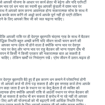
 आपकी योजना के आधार पर कार्य क्षेत्र भी बढ़ेगा और यदि प्रॉपर्टी
ंचम भाव एवं धन भाव का स्वामी बुध आपकी कुंडली में दशम भाव पर
े साथ में आपको काम करना आवश्यक होगा सकारात्मक सोच के साथ में
के काम करेंगे तो अधूरे कार्य आपके पूर्ण नहीं हो पाएंगे लेकिन
त करने के लिए आपको शिव जी को जल चढ़ाना चाहिए।
ि आपकी राशि पर ही देवगुरु बृहस्पति चंद्रमा ग्रह के साथ में बैठकर
र बौद्धिक स्थिति बहुत अच्छी बनेगी यदि जीवन साथी चयन करने की
पका भाग्य उदय भी होने वाला है क्योंकि भाग्य भाव पर देवगुरु
्रम भाव पर केतु और भाग्य भाव पर राहु बैठकर की भाग्य ग्रहण दोष भी
 समापन में किसी ने किसी प्रकार की नकारात्मक बात आ सकती है
चाहिए। लेकिन खर्चों पर नियंत्रण रखें। प्रेम जीवन में उतार-चढ़ाव हो
गुरु बृहस्पति बैठे हुए हैं इस कारण धन कमाने में परेशानियां होगी
ेंगे तो आपको कर्ज भी लेना पड़ सकता है और इस सप्ताह कर्ज लेना आपके
न कहा जाता है धन के स्थान पर या केतु बैठता है तो व्यक्ति को
ाभदायक होगा क्योंकि आपकी राशि से आठवीं स्थान पर मंगल बैठकर की
 भी आ सकता है क्रोध भी बन सकता है क्रोध में ना रहे नहीं तो आपका
 लिए आगे की योजनाओं को भी बढ़ाएगी तभी आर्थिक स्थिति स्थिर
ुभ फल प्राप्त करने के लिए आपको हनुमान जी को दर्शन करना चाहिए।