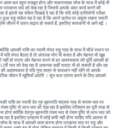
आपका आत्म बल बहुत मजबूत होगा और सकारात्मक सोच के साथ में कोई भी
ही घर पराक्रम भाव को देख रहा है जिससे आपके अंदर कार्य करने की
 रहा है इससे यह संकेत दिखाई दे रहा है कि यदि कोई प्रतियोगी परीक्षा
ठा हुआ राहु संकेत यह दे रहा है कि अपने क्रोध पर अंकुश रखना जरूरी
्रेम जीवन में उतार-चढ़ाव हो सकते हैं, इसलिए सावधानी से आगे बढ़ें ।
ोंकि आपकी राशि का स्वामी मंगल राहु ग्रह के साथ में चौथे स्थान पर
ें यदि मंगल बैठता है तो अंगारक योग भी बनता है और मेहनत भी खूब
ूर्ण नहीं हो पाएगा और मेहनत करने से हर आवश्यकता की पूर्ति आपकी हो
ि से 12वीं भाव को देख रहा है अचानक कहीं यात्रा भी हो सकती है और वह
ी आवश्यकता है यदि गुप्त शत्रु से सावधान नहीं रहेंगे तो आपके
वारिक जीवन में खुशियाँ आएंगी । शुभ फल प्राप्त करने के लिए आपको
ाशि का स्वामी देव गुरु बृहस्पति चंद्रमा ग्रह से सप्तम भाव पर
पंचम दृष्टि से लाभ भाव को देख रहा है इसलिए परिश्रम का पूरी तरह से
ोगा क्योंकि देवगुरु बृहस्पति पंचम भाव से पंचम दृष्टि से लाभ भाव को
 देख रहा है इसलिए प्रक्रम में कोई कमी नहीं होना चाहिए यदि आलस से
्मक सोच के साथ में आपको काम करना होगा पराक्रम भाव पर राहु और
रंभि करण अच्छे ढंग से होगा लेकिन समापन में किसी ने किसी प्रकार का