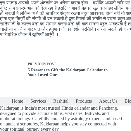
इस सप्ताह आपको अपने अंतर्ज्ञान पर भरोसा करना होगा। क्योंकि आपकी राशि पर ह
दृष्टि से पराक्रम भाव को देख रहा है इसलिए आपसे मेहनत खूब करवाइए लेकिन मंगल ग्
हो सकती है लेकिन व्यर्थ की खर्चों पर अंकुश रखना बहुत आवश्यक होगा नहीं तो आ
होगा दुष्ट मित्रों की संगति भी बन सकती है दुष्ट मित्रों की संगति से बचना बहु
साडेसाती के कारण बड़ों का सम्मान करना बड़ों की बात मानना बहुत आवश्यक है 
चालीसा का तीन बार पाठ और हनुमान जी का दर्शन प्रतिदिन करना जरूरी होगा तभी
पारिवारिक जीवन में खुशियाँ आएंगी ।
PREVIOUS
POST
5 Reasons to Gift the Kaldarpan Calendar to
Your Loved Ones
Home
Services
Rashifal
Products
About Us
Bl
Kaldarpan is India’s most trusted Hindu calendar and Panchang,
designed to provide accurate tithis, vrat dates, festivals, and
muhurat timings. Carefully curated by astrology experts and based
on ancient scriptures, Kaldarpan helps you stay connected with
your spiritual journey every day.